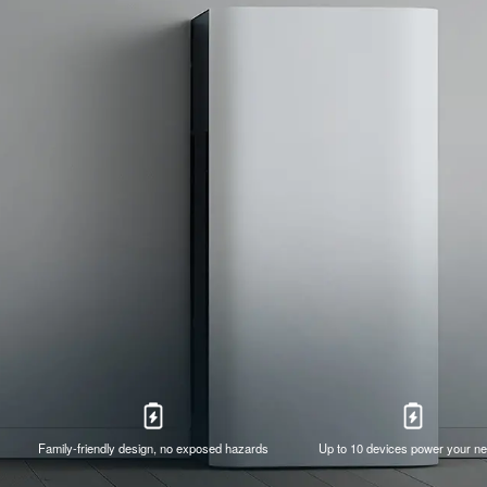
Family-friendly design, no exposed hazards
Up to 10 devices power your n