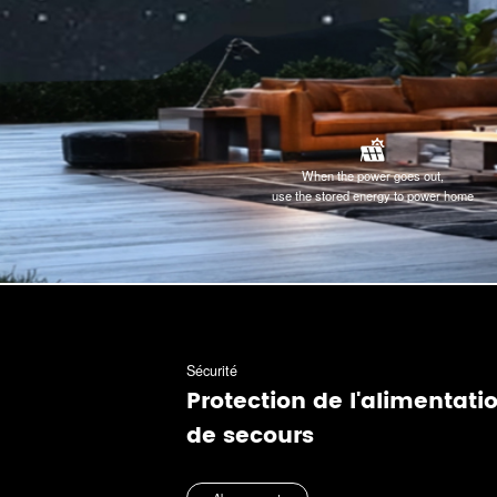
When the power goes out,
use the stored energy to power home
Sécurité
Protection de l'alimentati
de secours