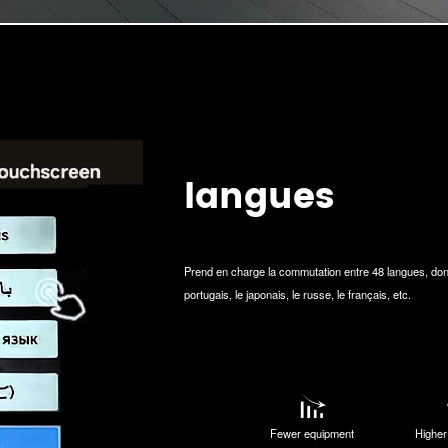
langues
Prend en charge la commutation entre 48 langues, dont l'a
portugais, le japonais, le russe, le français, etc.
Fewer equipment
Higher