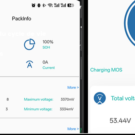
u cycle de vie
s