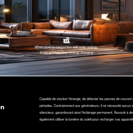
When used in conjunction with solar energy,
it can achieve clean energy charging
Capable de stocker l'énergie, de détecter les pannes de courant e
on
périodes. Contrairement aux générateurs, il ne nécessite aucun 
silencieux, garantissant ainsi l'éclairage permanent. Associé à de
également utiliser la lumière du soleil pour recharger vos appareil