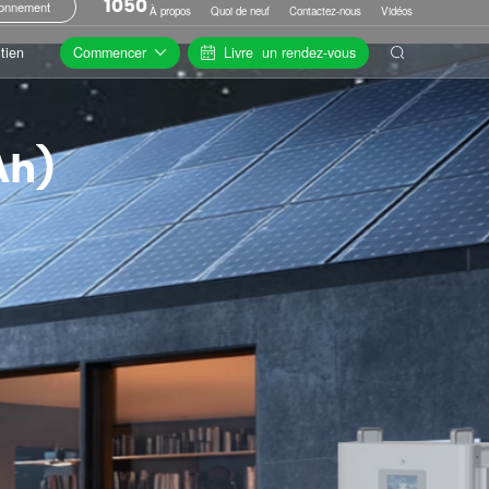
1050
onnement
À propos
Quoi de neuf
Contactez-nous
Vidéos
Commencer
Livre
un rendez-vous
tien
Ah)
tien