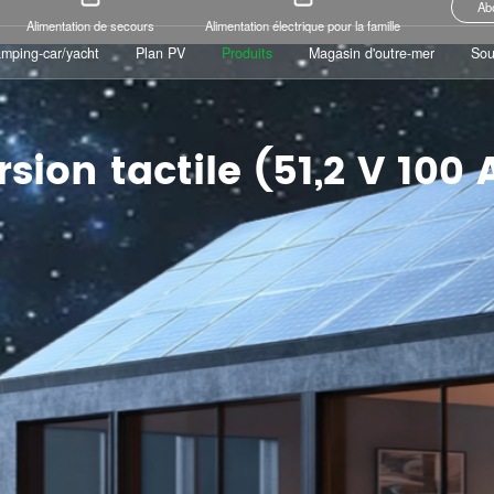
Produits
Ab
Alimentation de secours
Alimentation électrique pour la famille
amping-car/yacht
Plan PV
Produits
Magasin d'outre-mer
Sou
rsion tactile (51,2 V 100 
amping-car/yacht
Plan PV
Magasin d'outre-mer
Sou